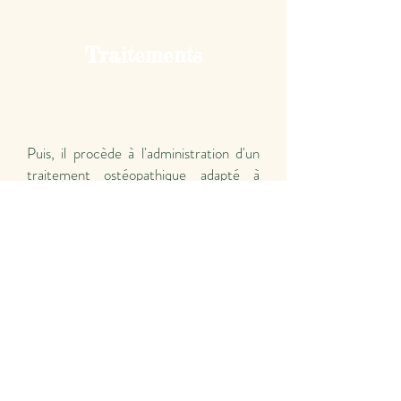
Traitements
Puis, il procède à l'administration d'un
traitement ostéopathique adapté à
l'animal qui lui est présenté.
Conseils/
Rééducation